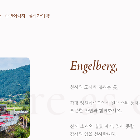
스
주변여행지
실시간예약
Engelberg,
re as c
천사의 도시라 불리는 곳,
가평 엥겔베르그에서 알프스의 품처
포근한 자연과 함께하세요.
산새 소리와 별빛 아래, 잊지 못할
감성의 쉼을 선사합니다.