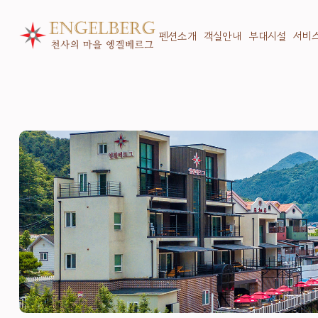
펜션소개
객실안내
부대시설
서비
th natu