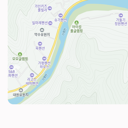
주소
경기 가평군 북면 꽃넘이길 104
전화
010-6475-5586