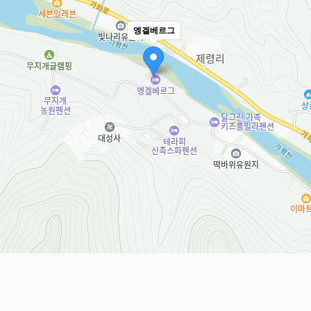
엥겔베르그