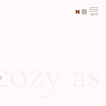
open
ozy as 
럼